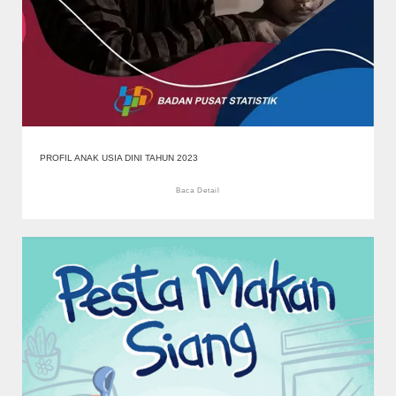
pa
pa
pa
pa
pa
pa
pa
pa
pa
PROFIL ANAK USIA DINI TAHUN 2023
pa
pa
Baca Detail
pa
pa
pa
pa
pa
pa
pa
pa
pa
pa
pa