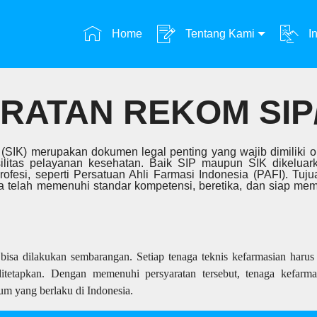
Home
Tentang Kami
In
RATAN REKOM SIP/
rja (SIK) merupakan dokumen legal penting yang wajib dimiliki
silitas pelayanan kesehatan. Baik SIP maupun SIK dikelua
ofesi, seperti Persatuan Ahli Farmasi Indonesia (PAFI). Tuju
 telah memenuhi standar kompetensi, beretika, dan siap memb
isa dilakukan sembarangan. Setiap tenaga teknis kefarmasian harus 
ditetapkan. Dengan memenuhi persyaratan tersebut, tenaga kefarmas
um yang berlaku di Indonesia.